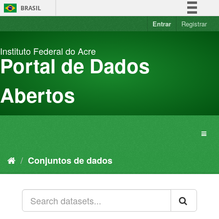
Pular
BRASIL
para
o
Entrar
Registrar
Simplifique!
conteúdo
Comunica BR
Instituto Federal do Acre
Participe
Portal de Dados
Acesso à informação
Legislação
Abertos
Canais
Conjuntos de dados