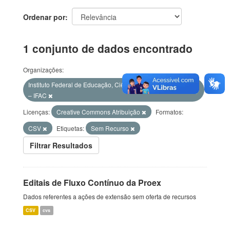
Ordenar por
1 conjunto de dados encontrado
Organizações:
Instituto Federal de Educação, Ciência e Tecnologia do Acre
– IFAC
Licenças:
Creative Commons Atribuição
Formatos:
CSV
Etiquetas:
Sem Recurso
Filtrar Resultados
Editais de Fluxo Contínuo da Proex
Dados referentes a ações de extensão sem oferta de recursos
CSV
cvs