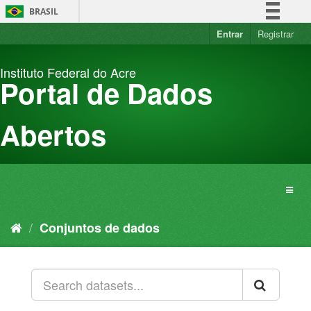
Pular
BRASIL
para
o
Entrar
Registrar
Simplifique!
conteúdo
Comunica BR
Instituto Federal do Acre
Participe
Portal de Dados
Acesso à informação
Legislação
Abertos
Canais
Conjuntos de dados