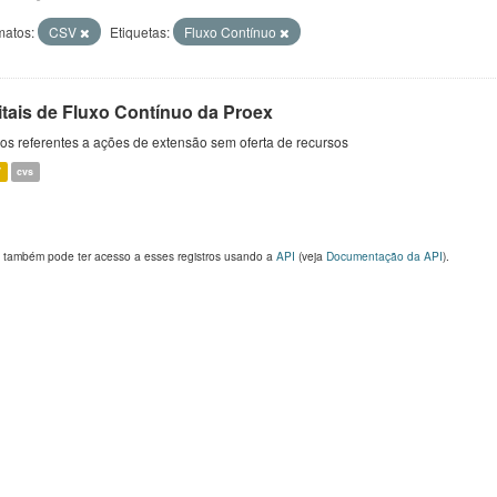
matos:
CSV
Etiquetas:
Fluxo Contínuo
itais de Fluxo Contínuo da Proex
s referentes a ações de extensão sem oferta de recursos
V
cvs
 também pode ter acesso a esses registros usando a
API
(veja
Documentação da API
).