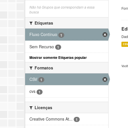
Não há Grupos que correspondam a essa
For
busca
Etiquetas
Ed
Fluxo Contínuo
1
Dado
CS
Sem Recurso
1
Mostrar somente Etiquetas popular
Você
Formatos
CSV
1
cvs
1
Licenças
Creative Commons At...
1