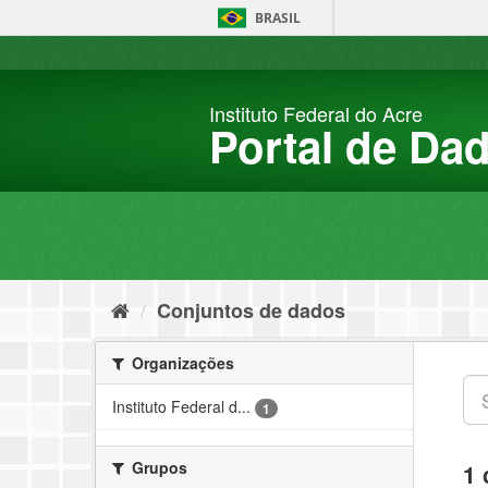
Pular
BRASIL
para
o
conteúdo
Instituto Federal do Acre
Portal de Da
Conjuntos de dados
Organizações
Instituto Federal d...
1
Grupos
1 