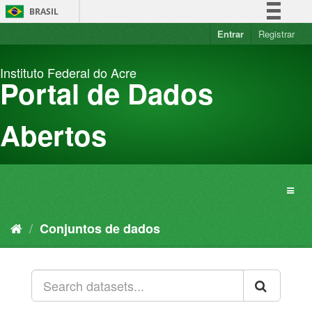
Pular
BRASIL
para
o
Entrar
Registrar
Simplifique!
conteúdo
Comunica BR
Instituto Federal do Acre
Participe
Portal de Dados
Acesso à informação
Legislação
Abertos
Canais
Conjuntos de dados