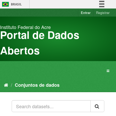
Pular
BRASIL
para
o
Entrar
Registrar
Simplifique!
conteúdo
Comunica BR
Instituto Federal do Acre
Participe
Portal de Dados
Acesso à informação
Legislação
Abertos
Canais
Conjuntos de dados