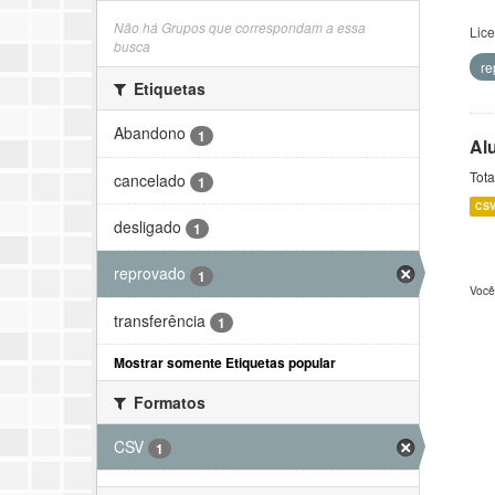
Não há Grupos que correspondam a essa
Lic
busca
r
Etiquetas
Abandono
1
Al
Tota
cancelado
1
CS
desligado
1
reprovado
1
Você
transferência
1
Mostrar somente Etiquetas popular
Formatos
CSV
1