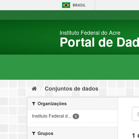
Pular
BRASIL
para
o
conteúdo
Instituto Federal do Acre
Portal de Da
Conjuntos de dados
Organizações
Instituto Federal d...
1
Grupos
1 