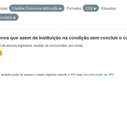
enças:
Creative Commons Atribuição
Formatos:
CSV
Etiquetas:
eprovado
unos que saem da instituição na condição sem concluir o cu
l de alunos egressos, exceto os concluintes, por curso.
V
 também pode ter acesso a esses registros usando a
API
(veja
Documentação da API
).