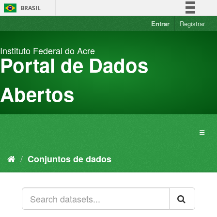
Pular
BRASIL
para
o
Entrar
Registrar
Simplifique!
conteúdo
Comunica BR
Instituto Federal do Acre
Participe
Portal de Dados
Acesso à informação
Legislação
Abertos
Canais
Conjuntos de dados