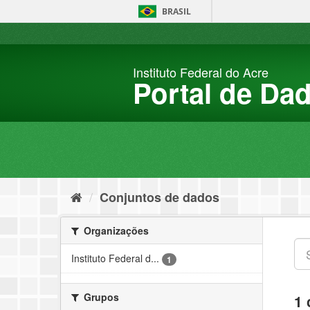
Pular
BRASIL
para
o
conteúdo
Instituto Federal do Acre
Portal de Da
Conjuntos de dados
Organizações
Instituto Federal d...
1
Grupos
1 