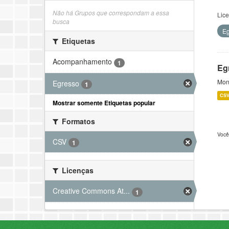
Não há Grupos que correspondam a essa
Lic
busca
E
Etiquetas
Acompanhamento
1
Eg
Mon
Egresso
1
CS
Mostrar somente Etiquetas popular
Formatos
Você
CSV
1
Licenças
Creative Commons At...
1