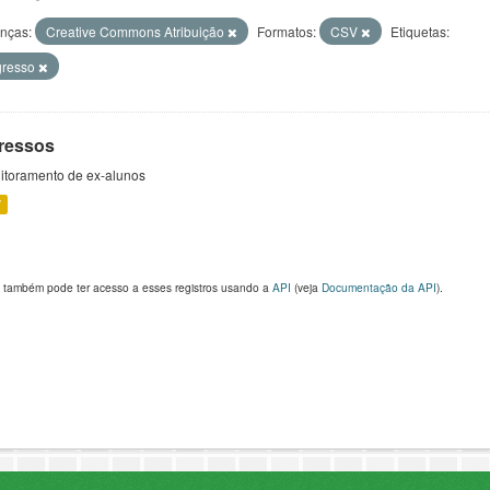
enças:
Creative Commons Atribuição
Formatos:
CSV
Etiquetas:
gresso
ressos
itoramento de ex-alunos
V
 também pode ter acesso a esses registros usando a
API
(veja
Documentação da API
).