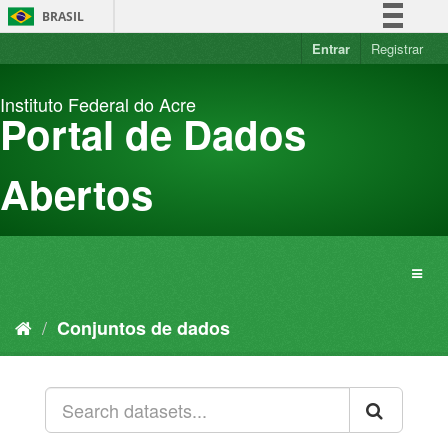
Pular
BRASIL
para
o
Entrar
Registrar
Simplifique!
conteúdo
Comunica BR
Instituto Federal do Acre
Participe
Portal de Dados
Acesso à informação
Legislação
Abertos
Canais
Conjuntos de dados