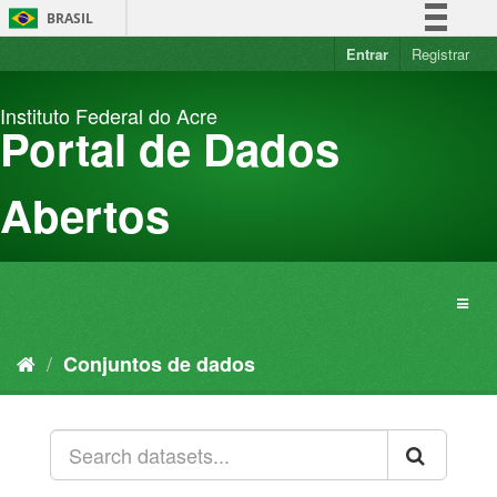
Pular
BRASIL
para
o
Entrar
Registrar
Simplifique!
conteúdo
Comunica BR
Instituto Federal do Acre
Participe
Portal de Dados
Acesso à informação
Legislação
Abertos
Canais
Conjuntos de dados