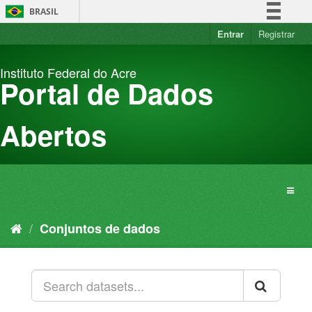
Pular
BRASIL
para
o
Entrar
Registrar
Simplifique!
conteúdo
Comunica BR
Instituto Federal do Acre
Participe
Portal de Dados
Acesso à informação
Legislação
Abertos
Canais
Conjuntos de dados