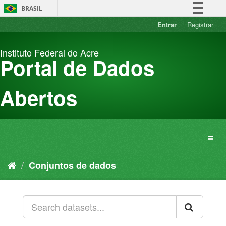
Pular
BRASIL
para
o
Entrar
Registrar
Simplifique!
conteúdo
Comunica BR
Instituto Federal do Acre
Participe
Portal de Dados
Acesso à informação
Legislação
Abertos
Canais
Conjuntos de dados