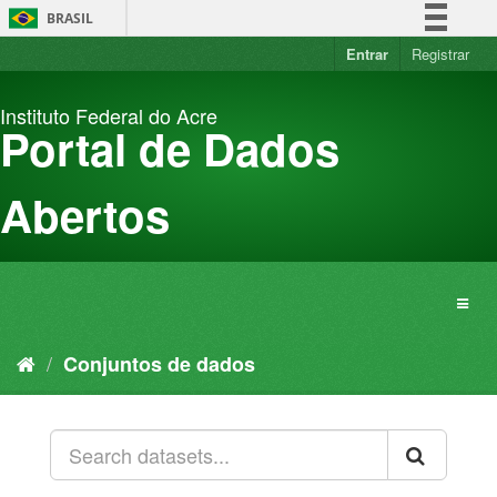
Pular
BRASIL
para
o
Entrar
Registrar
Simplifique!
conteúdo
Comunica BR
Instituto Federal do Acre
Participe
Portal de Dados
Acesso à informação
Legislação
Abertos
Canais
Conjuntos de dados