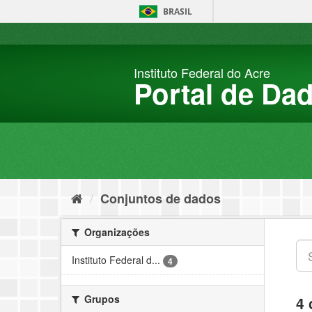
Pular
BRASIL
para
o
conteúdo
Instituto Federal do Acre
Portal de Da
Conjuntos de dados
Organizações
Instituto Federal d...
4
Grupos
4 