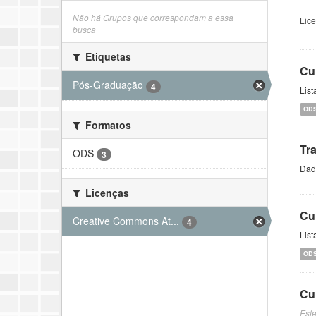
Não há Grupos que correspondam a essa
Lic
busca
Etiquetas
Cu
Pós-Graduação
4
List
OD
Formatos
Tr
ODS
3
Dado
Licenças
Cu
Creative Commons At...
4
Lis
OD
Cu
Est