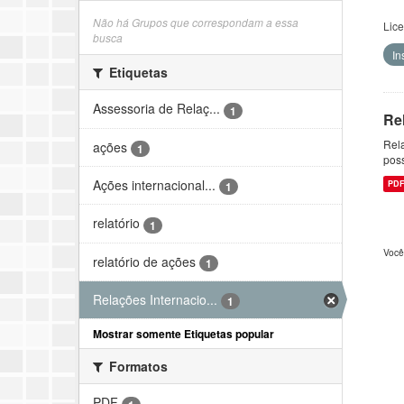
Não há Grupos que correspondam a essa
Lic
busca
In
Etiquetas
Assessoria de Relaç...
1
Re
Rela
ações
1
pos
Ações internacional...
PD
1
relatório
1
Você
relatório de ações
1
Relações Internacio...
1
Mostrar somente Etiquetas popular
Formatos
PDF