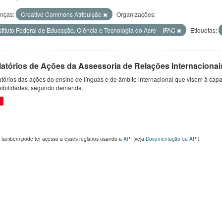
enças:
Creative Commons Atribuição
Organizações:
stituto Federal de Educação, Ciência e Tecnologia do Acre – IFAC
Etiquetas:
latórios de Ações da Assessoria de Relações Internacionai
tórios das ações do ensino de línguas e de âmbito internacional que visem à capac
sibilidades, segundo demanda.
F
 também pode ter acesso a esses registros usando a
API
(veja
Documentação da API
).