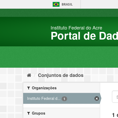
Pular
BRASIL
para
o
conteúdo
Instituto Federal do Acre
Portal de Da
Conjuntos de dados
Organizações
Instituto Federal d...
1
Grupos
1 