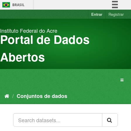
Pular
BRASIL
para
o
Entrar
Registrar
Simplifique!
conteúdo
Comunica BR
Instituto Federal do Acre
Participe
Portal de Dados
Acesso à informação
Legislação
Abertos
Canais
Conjuntos de dados