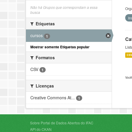
Não há Grupos que correspondam a essa
Org
busca
In
Etiquetas
cursos
1
Ca
Mostrar somente Etiquetas popular
List
CS
Formatos
CSV
1
Você
Licenças
Creative Commons At...
1
Sobre Portal de Dados Abertos do IFAC
API do CKAN