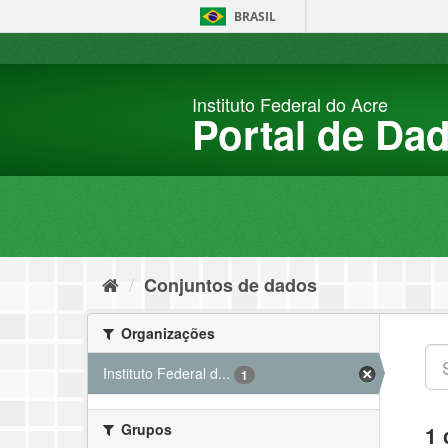
Pular
BRASIL
para
o
conteúdo
Instituto Federal do Acre
Portal de Da
Conjuntos de dados
Organizações
Instituto Federal d...
1
Grupos
1 