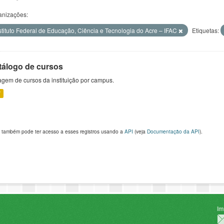
anizações:
stituto Federal de Educação, Ciência e Tecnologia do Acre – IFAC
Etiquetas:
tálogo de cursos
agem de cursos da instituição por campus.
V
 também pode ter acesso a esses registros usando a
API
(veja
Documentação da API
).
Im