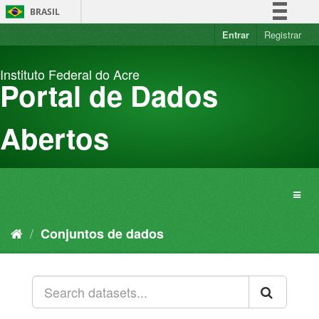
Pular
BRASIL
para
o
Entrar
Registrar
Simplifique!
conteúdo
Comunica BR
Instituto Federal do Acre
Participe
Portal de Dados
Acesso à informação
Legislação
Abertos
Canais
Conjuntos de dados