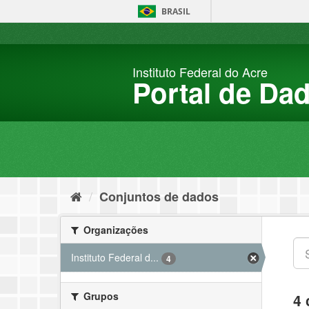
Pular
BRASIL
para
o
conteúdo
Instituto Federal do Acre
Portal de Da
Conjuntos de dados
Organizações
Instituto Federal d...
4
Grupos
4 