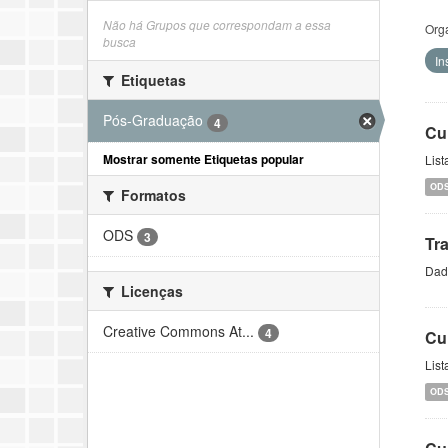
Não há Grupos que correspondam a essa
Org
busca
In
Etiquetas
Pós-Graduação
4
Cu
Mostrar somente Etiquetas popular
List
OD
Formatos
ODS
3
Tr
Dado
Licenças
Creative Commons At...
4
Cu
Lis
OD