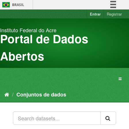
Pular
BRASIL
para
o
Entrar
Registrar
Simplifique!
conteúdo
Comunica BR
Instituto Federal do Acre
Participe
Portal de Dados
Acesso à informação
Legislação
Abertos
Canais
Conjuntos de dados