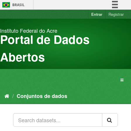
Pular
BRASIL
para
o
Entrar
Registrar
Simplifique!
conteúdo
Comunica BR
Instituto Federal do Acre
Participe
Portal de Dados
Acesso à informação
Legislação
Abertos
Canais
Conjuntos de dados