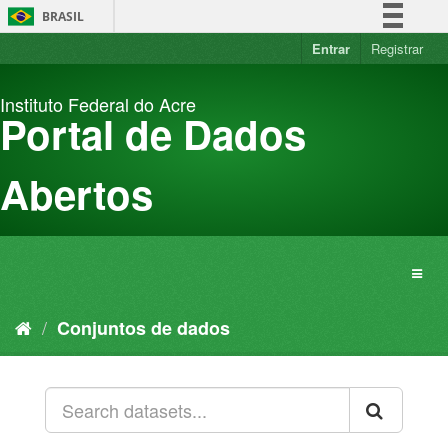
Pular
BRASIL
para
o
Entrar
Registrar
Simplifique!
conteúdo
Comunica BR
Instituto Federal do Acre
Participe
Portal de Dados
Acesso à informação
Legislação
Abertos
Canais
Conjuntos de dados