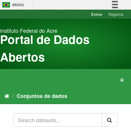
Pular
BRASIL
para
o
Entrar
Registrar
Simplifique!
conteúdo
Comunica BR
Instituto Federal do Acre
Participe
Portal de Dados
Acesso à informação
Legislação
Abertos
Canais
Conjuntos de dados