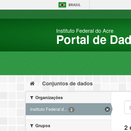
Pular
BRASIL
para
o
conteúdo
Instituto Federal do Acre
Portal de Da
Conjuntos de dados
Organizações
Instituto Federal d...
2
Grupos
2 