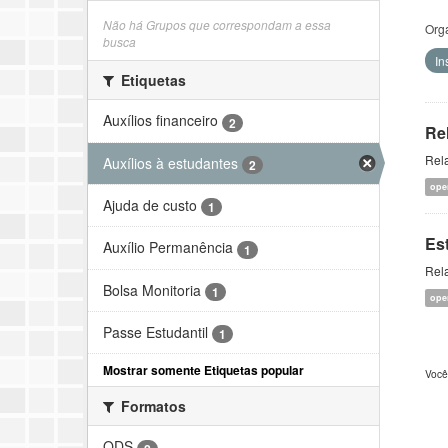
Não há Grupos que correspondam a essa
Org
busca
In
Etiquetas
Auxílios financeiro
2
Re
Rela
Auxílios à estudantes
2
ope
Ajuda de custo
1
Es
Auxílio Permanência
1
Rela
Bolsa Monitoria
1
ope
Passe Estudantil
1
Mostrar somente Etiquetas popular
Você
Formatos
ODS