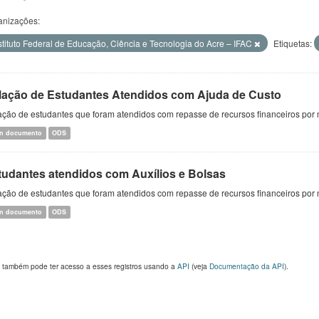
anizações:
stituto Federal de Educação, Ciência e Tecnologia do Acre – IFAC
Etiquetas:
lação de Estudantes Atendidos com Ajuda de Custo
ção de estudantes que foram atendidos com repasse de recursos financeiros por 
n documento
ODS
tudantes atendidos com Auxílios e Bolsas
ção de estudantes que foram atendidos com repasse de recursos financeiros por m
n documento
ODS
 também pode ter acesso a esses registros usando a
API
(veja
Documentação da API
).