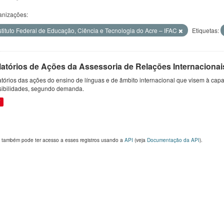
anizações:
stituto Federal de Educação, Ciência e Tecnologia do Acre – IFAC
Etiquetas:
latórios de Ações da Assessoria de Relações Internacionai
tórios das ações do ensino de línguas e de âmbito internacional que visem à capac
sibilidades, segundo demanda.
F
 também pode ter acesso a esses registros usando a
API
(veja
Documentação da API
).