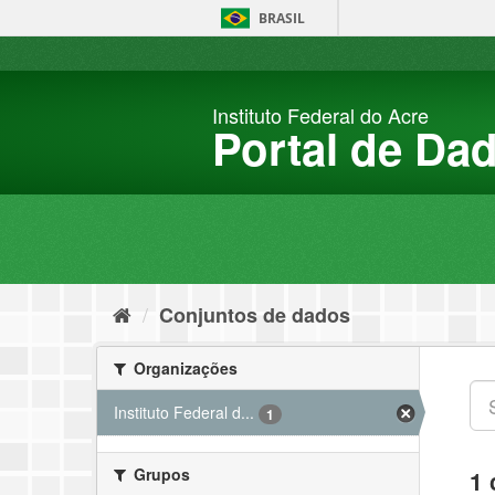
Pular
BRASIL
para
o
conteúdo
Instituto Federal do Acre
Portal de Da
Conjuntos de dados
Organizações
Instituto Federal d...
1
Grupos
1 