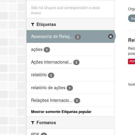
Não há Grupos que correspondam a essa
Org
busca
In
Etiquetas
Assessoria de Relaç...
1
Re
Rela
ações
1
pos
Ações internacional...
PD
1
relatório
1
Você
relatório de ações
1
Relações Internacio...
1
Mostrar somente Etiquetas popular
Formatos
PDF