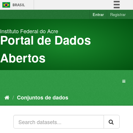
Pular
BRASIL
para
o
Entrar
Registrar
Simplifique!
conteúdo
Comunica BR
Instituto Federal do Acre
Participe
Portal de Dados
Acesso à informação
Legislação
Abertos
Canais
Conjuntos de dados