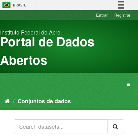
Pular
BRASIL
para
o
Entrar
Registrar
Simplifique!
conteúdo
Comunica BR
Instituto Federal do Acre
Participe
Portal de Dados
Acesso à informação
Legislação
Abertos
Canais
Conjuntos de dados