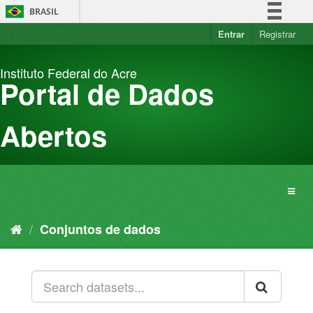
Pular
BRASIL
para
o
Entrar
Registrar
Simplifique!
conteúdo
Comunica BR
Instituto Federal do Acre
Participe
Portal de Dados
Acesso à informação
Legislação
Abertos
Canais
Conjuntos de dados